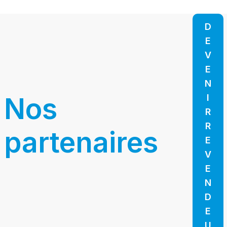
D
E
V
E
N
Nos
I
R
R
partenaires
E
V
E
N
D
E
U