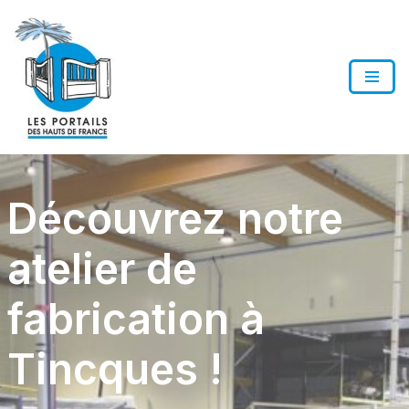
Aller
au
contenu
Découvrez notre
atelier de
fabrication à
Tincques !